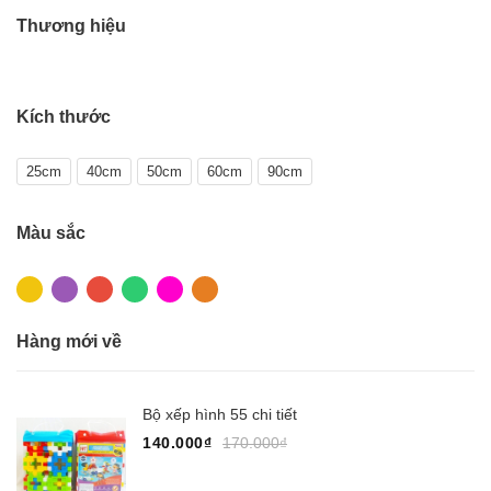
Thương hiệu
Kích thước
25cm
40cm
50cm
60cm
90cm
Màu sắc
Hàng mới về
Bộ xếp hình 55 chi tiết
140.000₫
170.000₫