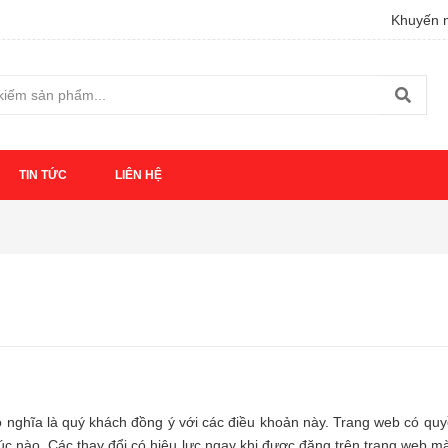
Khuyến m
TIN TỨC
LIÊN HỆ
ó nghĩa là quý khách đồng ý với các điều khoản này. Trang web có quy
úc nào. Các thay đổi có hiệu lực ngay khi được đăng trên trang web m