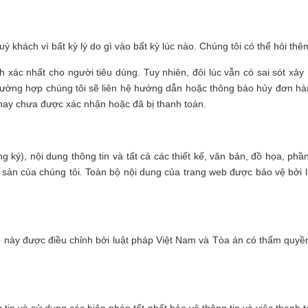
 khách vì bất kỳ lý do gì vào bất kỳ lúc nào. Chúng tôi có thể hỏi thê
h xác nhất cho người tiêu dùng. Tuy nhiên, đôi lúc vẫn có sai sót xả
 trường hợp chúng tôi sẽ liên hệ hướng dẫn hoặc thông báo hủy đơn h
hay chưa được xác nhận hoặc đã bị thanh toán.
g ký), nội dung thông tin và tất cả các thiết kế, văn bản, đồ họa, ph
ản của chúng tôi. Toàn bộ nội dung của trang web được bảo vệ bởi l
b này được điều chỉnh bởi luật pháp Việt Nam và Tòa án có thẩm quyền 
g tin và sử dụng các biện pháp tốt nhất bảo vệ thông tin và việc thanh