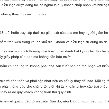
à điều kiện được đăng tải, có nghĩa là quý khách chấp nhận với những t
 những thay đổi của chúng tôi.
i 18 tuổi hoặc truy cập dưới sự giám sát của cha mẹ hay người giám hộ
sắm trên web trong khuôn khổ điều khoản và điều kiện sử dụng đã đề 
 này với mục đích thương mại hoặc nhân danh bất kỳ đối tác thứ ba 
hủy giấy phép của bạn mà không cần báo trước.
phẩm chứ chúng tôi không phải nhà sản xuất nên những nhận xét hiển 
thực về bản thân và phải cập nhật nếu có bất kỳ thay đổi nào. Mỗi ngườ
hải thông báo cho chúng tôi biết khi tài khoản bị truy cập trái phép.
át gây ra do quý khách không tuân thủ quy định.
hận email quảng cáo từ website. Sau đó, nếu không muốn tiếp tục nhậ