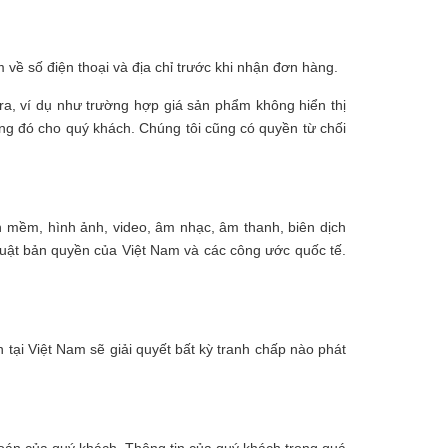
m về số điện thoại và địa chỉ trước khi nhận đơn hàng.
y ra, ví dụ như trường hợp giá sản phẩm không hiển thị
àng đó cho quý khách. Chúng tôi cũng có quyền từ chối
ần mềm, hình ảnh, video, âm nhạc, âm thanh, biên dịch
uật bản quyền của Việt Nam và các công ước quốc tế.
tại Việt Nam sẽ giải quyết bất kỳ tranh chấp nào phát
 toán của quý khách. Thông tin của quý khách trong quá