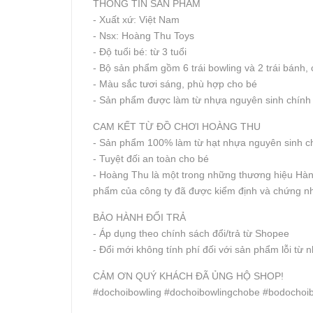
THÔNG TIN SẢN PHẨM
- Xuất xứ: Việt Nam
- Nsx: Hoàng Thu Toys
- Độ tuổi bé: từ 3 tuổi
- Bộ sản phẩm gồm 6 trái bowling và 2 trái bánh
- Màu sắc tươi sáng, phù hợp cho bé
- Sản phẩm được làm từ nhựa nguyên sinh chính 
CAM KẾT TỪ ĐỒ CHƠI HOÀNG THU
- Sản phẩm 100% làm từ hạt nhựa nguyên sinh 
- Tuyệt đối an toàn cho bé
- Hoàng Thu là một trong những thương hiệu Hà
phẩm của công ty đã được kiểm định và chứng n
BẢO HÀNH ĐỔI TRẢ
- Áp dụng theo chính sách đổi/trả từ Shopee
- Đổi mới không tính phí đối với sản phẩm lỗi từ 
CẢM ƠN QUÝ KHÁCH ĐÃ ỦNG HỘ SHOP!
#dochoibowling #dochoibowlingchobe #bodochoi