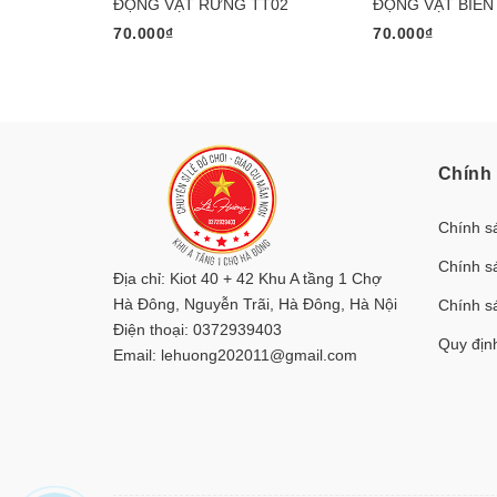
ĐỘNG VẬT RỪNG TT02
70.000₫
70.000₫
Chính
Chính s
Chính s
Địa chỉ:
Kiot 40 + 42 Khu A tầng 1 Chợ
Hà Đông, Nguyễn Trãi, Hà Đông, Hà Nội
Chính sá
Điện thoại:
0372939403
Quy địn
Email:
lehuong202011@gmail.com