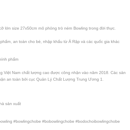
, cỡ lớn size 27x50cm mô phỏng trò ném Bowling trong đời thực.
phẩm, an toàn cho bé, nhập khẩu từ Ả Rập và các quốc gia khác
chính phẩm
ng Việt Nam chất lượng cao được công nhận vào năm 2018. Các sản
hận an toàn bởi cục Quản Lý Chất Lượng Trung Ương 1.
nhà sản xuất
bowling #bowlingchobe #bobowlingchobe #bodochoibowlingchobe