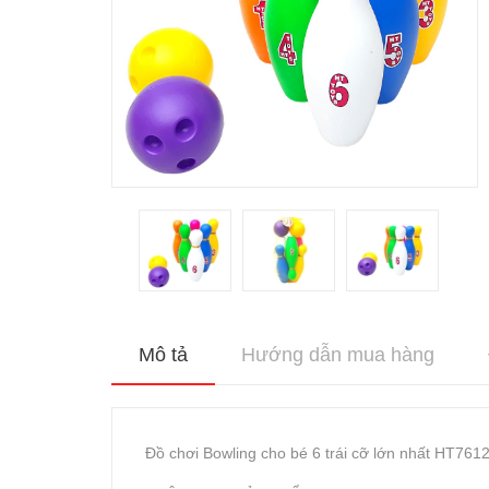
Mô tả
Hướng dẫn mua hàng
Đồ chơi Bowling cho bé 6 trái cỡ lớn nhất HT761