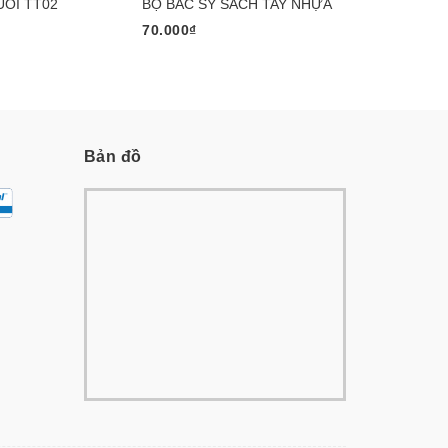
ÔI TT02
BỘ BÁC SỸ SÁCH TAY NHỰA
BÊ GÁI TT
70.000₫
75.000₫
Bản đồ