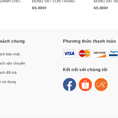
ĐỘNG VẬT BIỂN DÀNH CHO MẦM NON
ĐỘNG VẬT CÔN TRÙNG
ĐỘNG VẬT NU
65.000₫
65.000₫
 sách chung
Phương thức thanh toán
ách bảo mật
ách vận chuyển
Kết nối với chúng tôi
ch đổi trả
h sử dụng