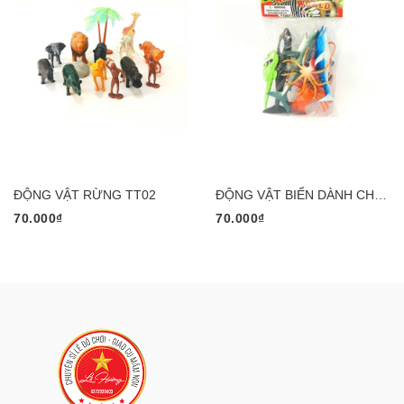
ĐỘNG VẬT RỪNG TT02
ĐỘNG VẬT BIỂN DÀNH CHO MẦM NON
70.000₫
70.000₫