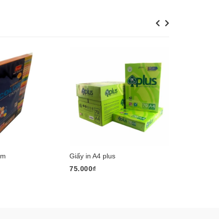
Previous
Next
am
Giấy in A4 plus
băng dính 
75.000₫
8.000₫