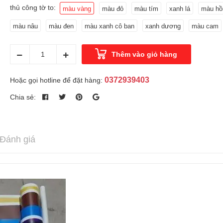
thủ công tờ to:
màu vàng
màu đỏ
màu tím
xanh lá
màu hồ
màu nâu
màu đen
màu xanh cô ban
xanh dương
màu cam
Thêm vào giỏ hàng
0372939403
Hoặc gọi hotline để đặt hàng:
Chia sẻ:
Đánh giá