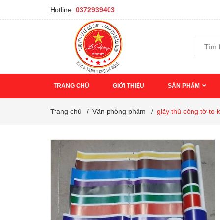
Hotline:
0372939403
TRANG CHỦ
GIỚI THIỆU
SẢN PHẨM
Trang chủ
/
Văn phòng phẩm
/
giấy thủ công tờ to 