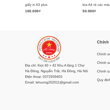
giấy in A3 plus
bìa A4 rẻ các mà
160.000₫
50.000₫
Chính
Chính s
Chính s
Địa chỉ:
Kiot 40 + 42 Khu A tầng 1 Chợ
Hà Đông, Nguyễn Trãi, Hà Đông, Hà Nội
Chính sá
Điện thoại:
0372939403
Quy địn
Email:
lehuong202011@gmail.com