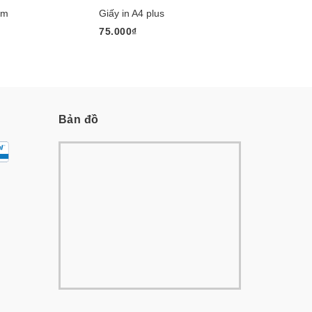
am
Giấy in A4 plus
băng dính 
75.000₫
8.000₫
Bản đồ