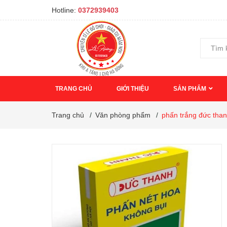
Hotline:
0372939403
TRANG CHỦ
GIỚI THIỆU
SẢN PHẨM
Trang chủ
/
Văn phòng phẩm
/
phấn trắng đức tha