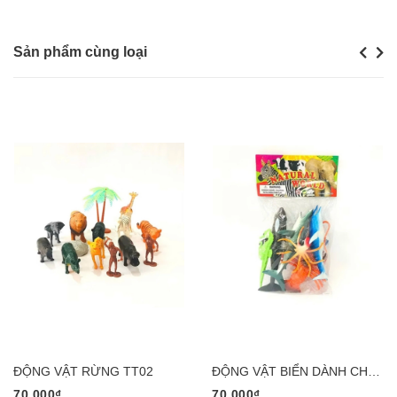
Sản phẩm cùng loại
Previou
Next
ĐỘNG VẬT RỪNG TT02
ĐỘNG VẬT BIỂN DÀNH CHO MẦM NON
70.000₫
70.000₫