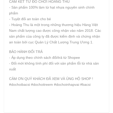
CAM KẾT TỪ ĐỒ CHƠI HOÀNG THU
- Sản phẩm 100% làm từ hạt nhựa nguyên sinh chính
phẩm
- Tuyệt đối an toàn cho bé
- Hoàng Thu là một trong những thương hiệu Hàng Việt
Nam chất lượng cao được công nhận vào năm 2018. Các
sản phẩm của công ty đã được kiểm định và chứng nhận
an toàn bởi cục Quản Lý Chất Lượng Trung Ương 1.
BẢO HÀNH ĐỔI TRẢ
- Áp dụng theo chính sách đổi/trả từ Shopee
- Đổi mới không tính phí đối với sản phẩm lỗi từ nhà sản
xuất
CẢM ƠN QUÝ KHÁCH ĐÃ XEM VÀ ỦNG HỘ SHOP !
#dochoibacsi #dochoitreem #dochoinhapvai #bacsi