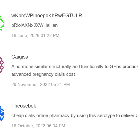
wKbmWPinoepoKhRwEGTULR
pRioiAXNxJXWHaHan
18 June, 2026 01:22 PM
Gaigisa
A hormone similar structurally and functionally to GH is produce
advanced pregnancy cialis cost
29 November, 2022 05:21 PM
Theosebok
cheap cialis online pharmacy by using this serotype to deliver 
16 October, 2022 06:04 PM