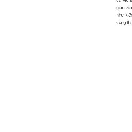
cụ Monte
giáo viê
như kiến
cùng thú