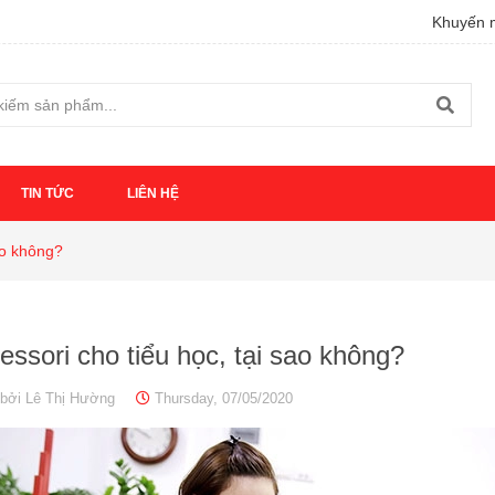
Khuyến m
TIN TỨC
LIÊN HỆ
sao không?
ssori cho tiểu học, tại sao không?
bởi
Lê Thị Hường
Thursday, 07/05/2020