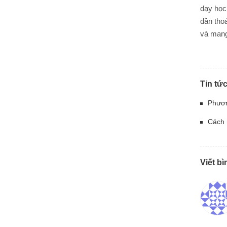
dạy học
dần thoa
và mang 
Tin tức
Phươn
Cách 
Viết bì