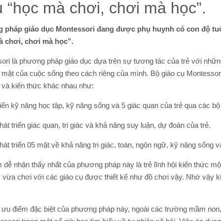
u “học mà chơi, chơi mà học”.
pháp giáo dục Montessori đang được phụ huynh có con độ tuổi
̀ chơi, chơi mà học”.
i là phương pháp giáo dục dựa trên sự tương tác của trẻ với những 
 mặt của cuộc sống theo cách riêng của mình. Bộ giáo cụ Montessori đư
 và kiến thức khác nhau như:
riển kỹ năng học tập, kỹ năng sống và 5 giác quan của trẻ qua các bộ
hát triển giác quan, tri giác và khả năng suy luận, dự đoán của trẻ.
hát triển 05 mặt về khả năng tri giác, toán, ngôn ngữ, kỹ năng sống v
dễ nhận thấy nhất của phương pháp này là trẻ lĩnh hội kiến thức mô
 vừa chơi với các giáo cụ được thiết kế như đồ chơi vậy. Nhờ vậy 
ưu điểm đặc biệt của phương pháp này, ngoài các trường mầm non, mô