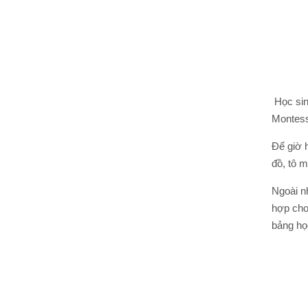
Học sinh
Montess
Để giờ
đồ, tô 
Ngoài nh
hợp cho 
bảng ho