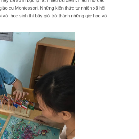
g này đã sớm bộc lộ rất nhiều ưu điểm. Hầu như các
 giáo cụ Montessori. Những kiến thức tự nhiên xã hội
i với học sinh thì bây giờ trở thành những giờ học vô