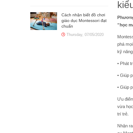
kiể
Cách nhận biết đồ chơi
Phương 
giáo dục Montessori đạt
“học ma
chuẩn
Thursday, 07/05/2020
Montessor
phá mọi
kỹ năng
• Phát t
• Giúp p
• Giúp p
Ưu điểm 
vừa học
trí trẻ.
Nhận ra 