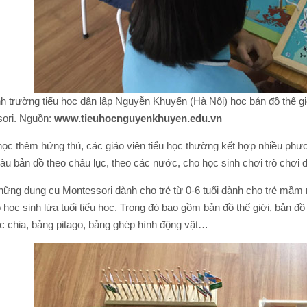
 trường tiểu học dân lập Nguyễn Khuyến (Hà Nội) học bản đồ thế giớ
ori. Nguồn:
www.tieuhocnguyenkhuyen.edu.vn
 học thêm hứng thú, các giáo viên tiểu học thường kết hợp nhiều p
màu bản đồ theo châu lục, theo các nước, cho học sinh chơi trò chơi
ững dụng cụ Montessori dành cho trẻ từ 0-6 tuổi dành cho trẻ mầm 
học sinh lứa tuổi tiểu học. Trong đó bao gồm bản đồ thế giới, bản đ
̣c chia, bảng pitago, bảng ghép hình động vật…